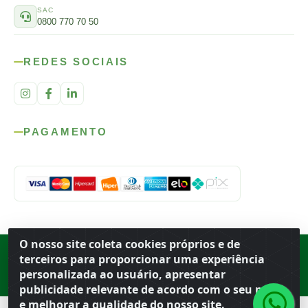
SAC
0800 770 70 50
REDES SOCIAIS
PAGAMENTO
O nosso site coleta cookies próprios e de
Rod. SP-215, s/n, km 98 — Área Rural
·
Porto Ferreira
/
SP
·
BR
· CEP
terceiros para proporcionar uma experiência
13.669-899
· CNPJ 56.679.863/0001-91
personalizada ao usuário, apresentar
© 2026 Atacado Ideal
publicidade relevante de acordo com o seu perfil
e melhorar a qualidade do nosso site.