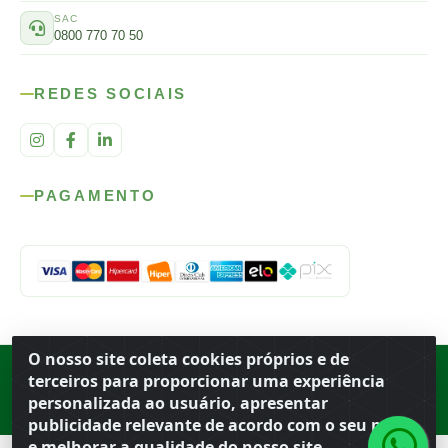
SAC
0800 770 70 50
REDES SOCIAIS
PAGAMENTO
O nosso site coleta cookies próprios e de
Rod. SP-215, s/n, km 98 — Área Rural
·
Porto Ferreira
/
SP
·
BR
· CEP
terceiros para proporcionar uma experiência
13.669-899
· CNPJ 56.679.863/0001-91
personalizada ao usuário, apresentar
© 2026 Atacado Ideal
publicidade relevante de acordo com o seu perfil
e melhorar a qualidade do nosso site.