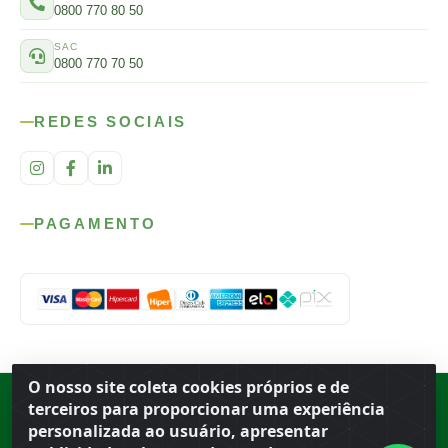
0800 770 80 50
SAC
0800 770 70 50
REDES SOCIAIS
PAGAMENTO
O nosso site coleta cookies próprios e de
Rod. SP-215, s/n, km 98 — Área Rural
·
Porto Ferreira
/
SP
·
BR
· CEP
terceiros para proporcionar uma experiência
13.669-899
· CNPJ 56.679.863/0001-91
personalizada ao usuário, apresentar
© 2026 Atacado Ideal