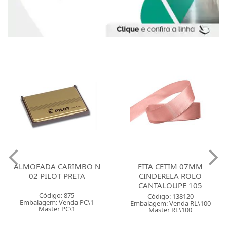
ALMOFADA CARIMBO N
FITA CETIM 07MM
02 PILOT PRETA
CINDERELA ROLO
CANTALOUPE 105
Código: 875
Código: 138120
Embalagem: Venda PC\1
Embalagem: Venda RL\100
Master PC\1
Master RL\100