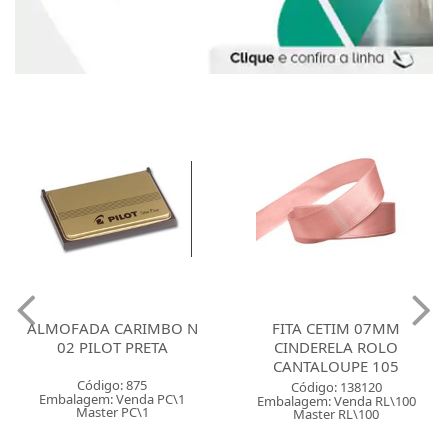
ALMOFADA CARIMBO N
FITA CETIM 07MM
02 PILOT PRETA
CINDERELA ROLO
CANTALOUPE 105
Código: 875
Código: 138120
Embalagem: Venda PC\1
Embalagem: Venda RL\100
Master PC\1
Master RL\100