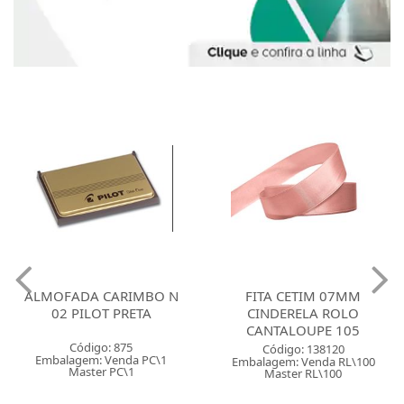
ALMOFADA CARIMBO N
FITA CETIM 07MM
02 PILOT PRETA
CINDERELA ROLO
CANTALOUPE 105
Código: 875
Código: 138120
Embalagem: Venda PC\1
Embalagem: Venda RL\100
Master PC\1
Master RL\100