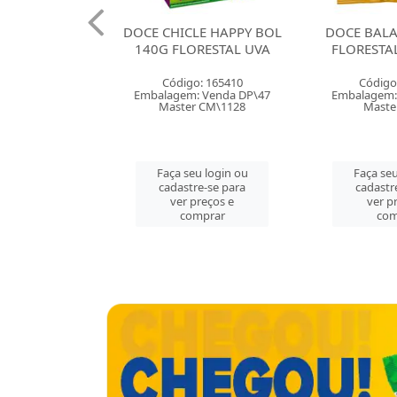
ICLE HAPPY BOL
DOCE BALA GOMA 35G
DOCE B
LORESTAL UVA
FLORESTAL BANANAS
FLORES
igo: 165410
Código: 165403
Códi
em: Venda DP\47
Embalagem: Venda CX\50
Embalage
ter CM\1128
Master CX\50
Mas
 seu login ou
Faça seu login ou
Faça 
stre-se para
cadastre-se para
cada
r preços e
ver preços e
ve
comprar
comprar