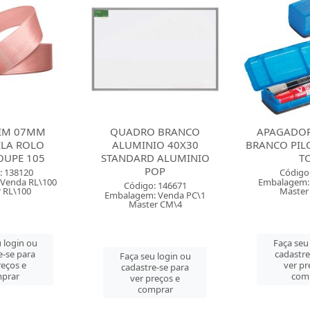
TIM 07MM
QUADRO BRANCO
APAGADO
ELA ROLO
ALUMINIO 40X30
BRANCO PILO
OUPE 105
STANDARD ALUMINIO
T
POP
: 138120
Código
Venda RL\100
Embalagem:
Código: 146671
 RL\100
Master
Embalagem: Venda PC\1
Master CM\4
 login ou
Faça seu
e-se para
cadastre
Faça seu login ou
reços e
ver pr
cadastre-se para
prar
com
ver preços e
comprar