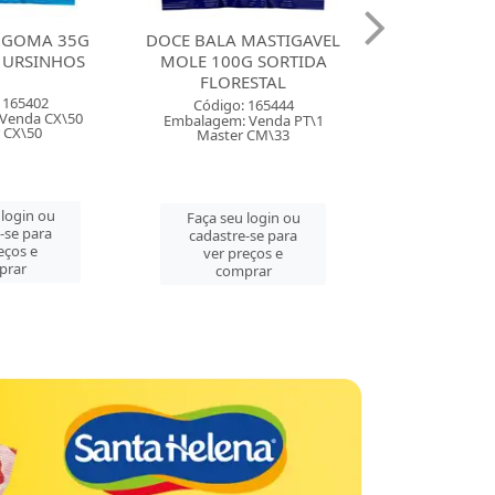
A MASTIGAVEL
DOCE BALA MASTIGAVEL
DOCE B
00G SORTIDA
ZOLLE 100G FRAMBOESA
BALINHA 
ORESTAL
FLORESTAL
MORANGO
go: 165444
Código: 165443
Códig
m: Venda PT\1
Embalagem: Venda PT\1
Embalagem
ter CM\33
Master CM\33
Mast
eu login ou
Faça seu login ou
Faça s
tre-se para
cadastre-se para
cadast
 preços e
ver preços e
ver 
omprar
comprar
co