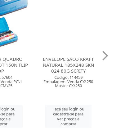
R QUADRO
ENVELOPE SACO KRAFT
CANETA MA
T 150N FLIP
NATURAL 185X248 SKN
LUMICOLOR S
OP
024 80G SCRITY
COM 60 
: 57604
Código: 114459
Código:
 Venda PC\1
Embalagem: Venda CX\250
Embalagem: 
 CM\25
Master CX\250
Master
 login ou
Faça seu login ou
Faça seu 
-se para
cadastre-se para
cadastre
eços e
ver preços e
ver pre
prar
comprar
comp