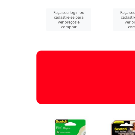
u login ou
Faça seu login ou
Faça seu
e-se para
cadastre-se para
cadastr
reços e
ver preços e
ver p
mprar
comprar
com