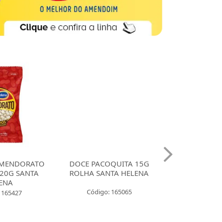
MENDORATO
DOCE PACOQUITA 15G
DOCE PACO
20G SANTA
ROLHA SANTA HELENA
QUADRADA
ENA
UNIDADES SA
Código: 165065
 165427
Código: