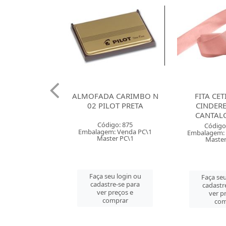
 120G SANTA
ALMOFADA CARIMBO N
FITA CE
X66 BRANCA
02 PILOT PRETA
CINDER
CANTAL
o: 38085
Código: 875
Código
 Venda PT\100
Embalagem: Venda PC\1
Embalagem: 
r PT\100
Master PC\1
Master
u login ou
Faça seu login ou
Faça seu
e-se para
cadastre-se para
cadastr
reços e
ver preços e
ver p
mprar
comprar
com