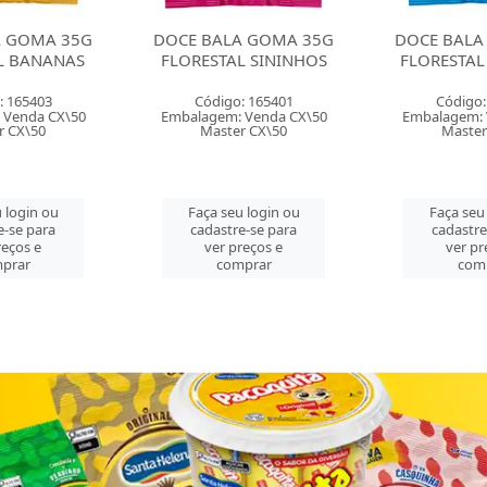
ALA GOMA 35G
DOCE BALA GOMA 35G
DOCE BAL
TAL SININHOS
FLORESTAL URSINHOS
MOLE 1
FL
go: 165401
Código: 165402
Códi
m: Venda CX\50
Embalagem: Venda CX\50
Embalage
ter CX\50
Master CX\50
Mas
seu login ou
Faça seu login ou
Faça s
stre-se para
cadastre-se para
cadas
r preços e
ver preços e
ver
comprar
comprar
c