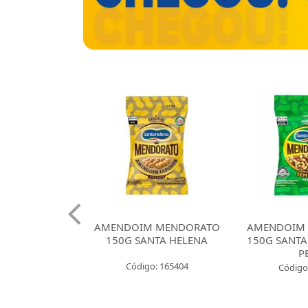
 CROKISSIMO
AMENDOIM MENDORATO
AMENDOIM
NTA HELENA
150G SANTA HELENA
150G SANTA
E CEBOLA
P
Código: 165404
: 165421
Código