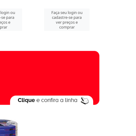
 login ou
Faça seu login ou
Faça seu 
-se para
cadastre-se para
cadastre
eços e
ver preços e
ver pre
prar
comprar
comp