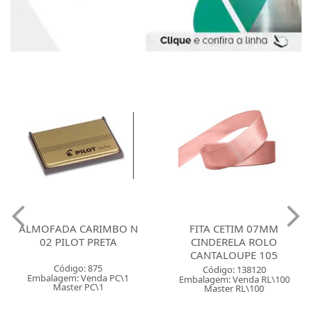
ALMOFADA CARIMBO N
FITA CETIM 07MM
02 PILOT PRETA
CINDERELA ROLO
CANTALOUPE 105
Código: 875
Código: 138120
Embalagem: Venda PC\1
Embalagem: Venda RL\100
Master PC\1
Master RL\100