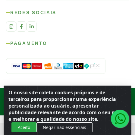
REDES SOCIAIS
PAGAMENTO
O nosso site coleta cookies próprios e de
Rod. SP-215, s/n, km 98 — Área Rural
·
Porto Ferreira
/
SP
·
BR
· CEP
terceiros para proporcionar uma experiência
13.669-899
· CNPJ 56.679.863/0001-91
personalizada ao usuário, apresentar
© 2026 Atacado Ideal
publicidade relevante de acordo com o seu perfil
e melhorar a qualidade do nosso site.
Aceito
Negar não essenciais