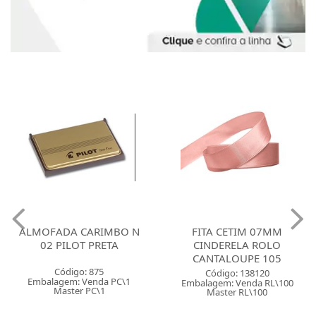
ALMOFADA CARIMBO N
FITA CETIM 07MM
02 PILOT PRETA
CINDERELA ROLO
CANTALOUPE 105
Código: 875
Código: 138120
Embalagem: Venda PC\1
Embalagem: Venda RL\100
Master PC\1
Master RL\100