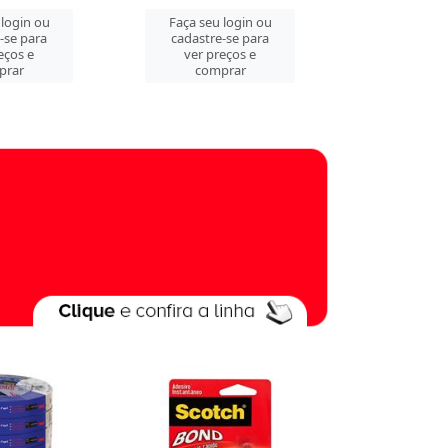
 login ou
Faça seu login ou
Faça seu 
-se para
cadastre-se para
cadastre
eços e
ver preços e
ver pre
prar
comprar
comp