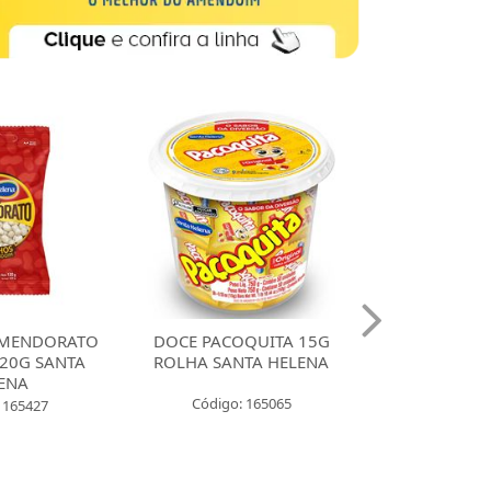
MENDORATO
DOCE PACOQUITA 15G
DOCE PACO
20G SANTA
ROLHA SANTA HELENA
QUADRADA
ENA
UNIDADES SA
Código: 165065
 165427
Código: