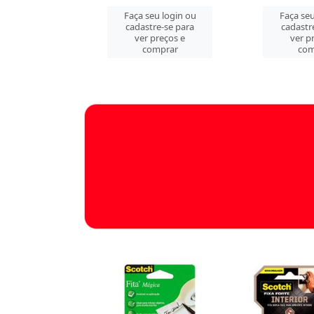
u login ou
Faça seu login ou
Faça seu
e-se para
cadastre-se para
cadastr
reços e
ver preços e
ver p
mprar
comprar
com