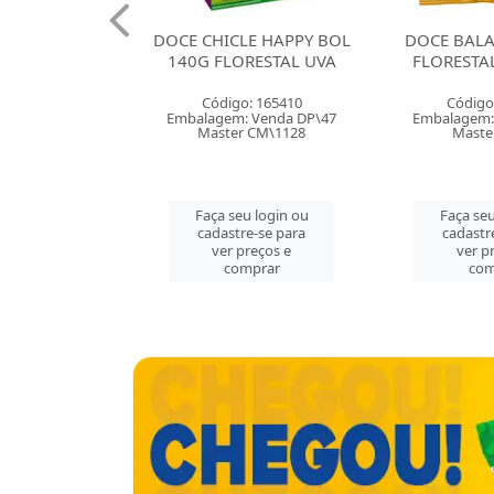
CHICLE HAPPY BOL
DOCE BALA GOMA 35G
DOCE
G FLORESTAL UVA
FLORESTAL BANANAS
FLOR
Código: 165410
Código: 165403
C
lagem: Venda DP\47
Embalagem: Venda CX\50
Embal
Master CM\1128
Master CX\50
aça seu login ou
Faça seu login ou
Fa
cadastre-se para
cadastre-se para
c
ver preços e
ver preços e
comprar
comprar