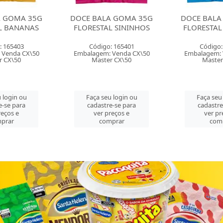
 BALA GOMA 35G
DOCE BALA GOMA 35G
DOCE B
ESTAL SININHOS
FLORESTAL URSINHOS
MOLE
ódigo: 165401
Código: 165402
C
agem: Venda CX\50
Embalagem: Venda CX\50
Embal
Master CX\50
Master CX\50
M
ça seu login ou
Faça seu login ou
Fa
adastre-se para
cadastre-se para
ca
ver preços e
ver preços e
comprar
comprar