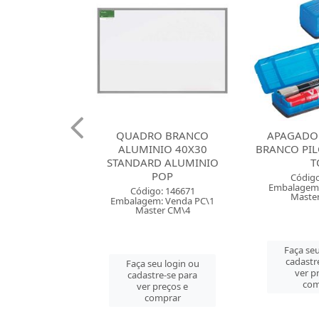
 CARIMBO N
QUADRO BRANCO
APAGADO
OT PRETA
ALUMINIO 40X30
BRANCO PIL
STANDARD ALUMINIO
T
POP
go: 875
Código
: Venda PC\1
Embalagem:
Código: 146671
er PC\1
Maste
Embalagem: Venda PC\1
Master CM\4
u login ou
Faça seu
e-se para
cadastr
Faça seu login ou
reços e
ver p
cadastre-se para
mprar
com
ver preços e
comprar