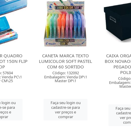
R QUADRO
CANETA MARCA TEXTO
CAIXA ORG
OT 150N FLIP
LUMICOLOR SOFT PASTEL
BOX NOVAO
OP
COM 60 SORTIDO
PEGADO
POLI
: 57604
Código: 132092
 Venda PC\1
Embalagem: Venda DP\1
Código
r CM\25
Master DP\1
Embalagem:
Maste
 login ou
Faça seu login ou
e-se para
cadastre-se para
Faça seu
reços e
ver preços e
cadastre
prar
comprar
ver pr
com