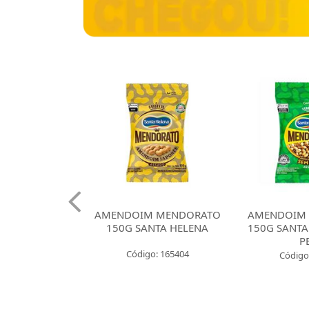
 CROKISSIMO
AMENDOIM MENDORATO
AMENDOIM
NTA HELENA
150G SANTA HELENA
150G SANTA
E CEBOLA
P
Código: 165404
: 165421
Código