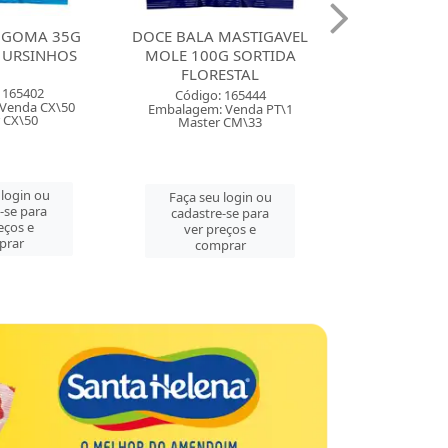
ALA MASTIGAVEL
DOCE BALA MASTIGAVEL
DOC
 100G SORTIDA
ZOLLE 100G FRAMBOESA
BALINH
FLORESTAL
FLORESTAL
MORAN
ódigo: 165444
Código: 165443
Có
agem: Venda PT\1
Embalagem: Venda PT\1
Embala
aster CM\33
Master CM\33
Ma
ça seu login ou
Faça seu login ou
Faç
dastre-se para
cadastre-se para
ca
ver preços e
ver preços e
comprar
comprar