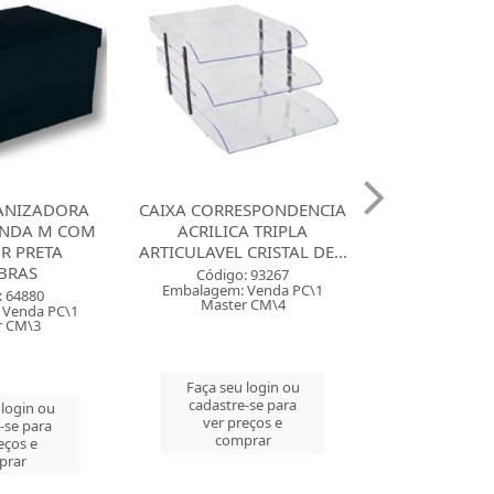
ANIZADORA
CAIXA CORRESPONDENCIA
MALETA PAST
NDA M COM
ACRILICA TRIPLA
ACP COM 6 2
R PRETA
ARTICULAVEL CRISTAL DE...
BRAS
Código:
Código: 93267
Embalagem: 
Embalagem: Venda PC\1
: 64880
Master
Master CM\4
 Venda PC\1
r CM\3
Faça seu 
Faça seu login ou
cadastre
cadastre-se para
 login ou
ver pre
ver preços e
-se para
comp
comprar
eços e
prar