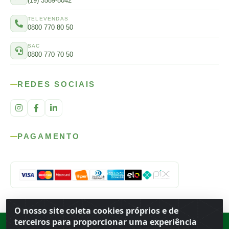
(19) 3589-8042
TELEVENDAS
0800 770 80 50
SAC
0800 770 70 50
REDES SOCIAIS
PAGAMENTO
O nosso site coleta cookies próprios e de
terceiros para proporcionar uma experiência
Rod. SP-215, s/n, km 98 — Área Rural
·
Porto Ferreira
/
SP
·
BR
· CEP