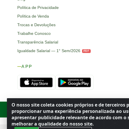
Política de Privacidade
Política de Venda
Trocas e Devoluções
Trabalhe Conosco
Transparência Salarial
Igualdade Salarial — 1° Sem/2026
PDF
APP
O nosso site coleta cookies próprios e de terceiros 
Rod. SP-215, s/n, km 98 — Área Rural
·
Porto Ferreira
/
SP
·
BR
· CEP
proporcionar uma experiência personalizada ao us
apresentar publicidade relevante de acordo com o s
melhorar a qualidade do nosso site.