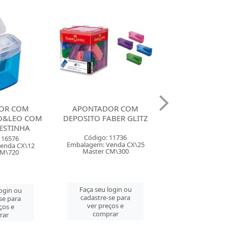
OR COM
APONTADOR COM
APONTADOR
BER GLITZ
DEPOSITO FABER MINI
DEPOSITO FAB
BOX TONS PASTEL
 11736
Código: 126
Código: 121688
enda CX\25
Embalagem: Ven
Embalagem: Venda DP\25
CM\300
Master CM\
Master CM\300
login ou
Faça seu log
Faça seu login ou
se para
cadastre-se 
cadastre-se para
ços e
ver preços
ver preços e
rar
comprar
comprar