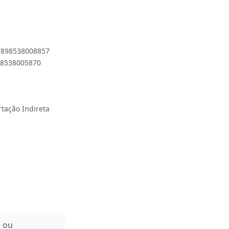
 7898538008857
898538005870
rtação Indireta
n ou