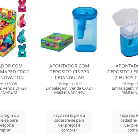
ADOR COM
APONTADOR COM
APONTAD
TO CIS 370
DEPOSITO LEO&LEO COM
DEPOSITO FA
NGULAR
2 FUROS CESTINHA
Código:
o: 11613
Código: 116576
Embalagem: V
: Venda CX\24
Embalagem: Venda CX\12
Master 
r CM\1440
Master CM\720
Faça seu 
u login ou
Faça seu login ou
cadastre-
re-se para
cadastre-se para
ver pre
preços e
ver preços e
comp
mprar
comprar