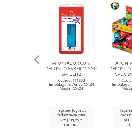
NTADOR COM
APONTADOR COM
APONT
O FABER 125GLI
DEPOSITO MAPED CROC
DEPOSI
SM GLITZ
CROC INNOVATION
RETA
digo: 111833
Código: 115035
Códig
em: Venda CX\24
Embalagem: Venda DP\20
Embalagem
ster CX\24
Master CM\240
Maste
 seu login ou
Faça seu login ou
Faça se
astre-se para
cadastre-se para
cadast
er preços e
ver preços e
ver 
comprar
comprar
co