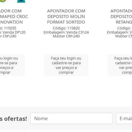
ADOR COM
APONTADOR COM
APONTAD
TO MOLIN
DEPOSITO CIS 370
DEPOSITO L
 SORTIDO
RETANGULAR
2 FUROS C
o: 115820
Código: 11613
Código: 
: Venda CX\24
Embalagem: Venda CX\24
Embalagem: V
r CM\240
Master CM\1440
Master 
u login ou
Faça seu login ou
Faça seu 
re-se para
cadastre-se para
cadastre-
preços e
ver preços e
ver pre
mprar
comprar
comp
s ofertas!