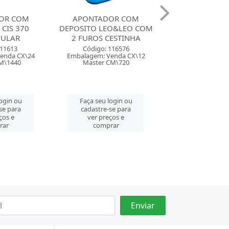
OR COM
APONTADOR COM
APONTADOR
EO&LEO COM
DEPOSITO FABER GLITZ
DEPOSITO FAB
ESTINHA
BOX TONS P
Código: 11736
116576
Código: 121
Embalagem: Venda CX\25
enda CX\12
Embalagem: Ven
Master CM\300
CM\720
Master CM\
Faça seu login ou
login ou
Faça seu log
cadastre-se para
se para
cadastre-se 
ver preços e
ços e
ver preços
comprar
rar
comprar