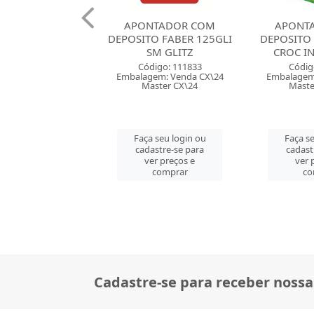
NTADOR COM
APONTADOR COM
APONT
O FABER 125GLI
DEPOSITO MAPED CROC
DEPOSI
SM GLITZ
CROC INNOVATION
FORMAT
digo: 111833
Código: 115035
Códig
em: Venda CX\24
Embalagem: Venda DP\20
Embalagem
ster CX\24
Master CM\240
Maste
 seu login ou
Faça seu login ou
Faça se
astre-se para
cadastre-se para
cadast
er preços e
ver preços e
ver 
comprar
comprar
co
Cadastre-se para receber nossa