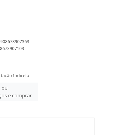
 7908673907363
908673907103
rtação Indireta
n ou
eços e comprar