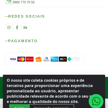
0800 770 70 50
REDES SOCIAIS
PAGAMENTO
O nosso site coleta cookies próprios e de
Rod. SP-215, s/n, km 98 — Área Rural
·
Porto Ferreira
/
SP
·
BR
· CEP
terceiros para proporcionar uma experiência
13.669-899
· CNPJ 56.679.863/0001-91
personalizada ao usuário, apresentar
© 2026 Atacado Ideal
publicidade relevante de acordo com o seu perfil
e melhorar a qualidade do nosso site.