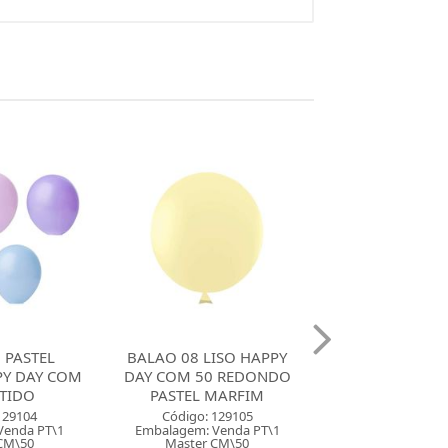
ISO HAPPY
BALAO 8 LISO HAPPY DAY
BALAO 08 LIS
0 REDONDO
COM 50 REDONDO
DAY COM 50 
MARFIM
PASTEL ROSA BEBE
PASTEL LI
129105
Código: 129106
Código: 129
Venda PT\1
Embalagem: Venda PT\1
Embalagem: Ven
CM\50
Master CM\50
Master CM