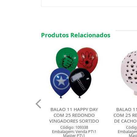
Produtos Relacionados
 11 HAPPY DAY
BALAO 11 HAPPY DAY
BALAO 08
25 REDONDO
COM 25 REDONDO PATA
DAY COM 
ORES SORTIDO
DE CACHORRO BRANCO
PASTEL 
digo: 109338
Código: 109339
Códig
gem: Venda PT\1
Embalagem: Venda PT\1
Embalagem
aster PT\1
Master PT\1
Mast