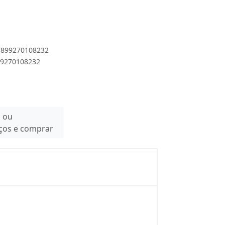
 7899270108232
899270108232
n ou
eços e comprar