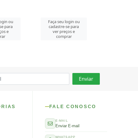
login ou
Faça seu login ou
Faça seu log
se para
cadastre-se para
cadastre-se 
ços e
ver preços e
ver preços
rar
comprar
comprar
ORIAS
FALE CONOSCO
E-MAIL
Enviar E-mail
WHATSAPP