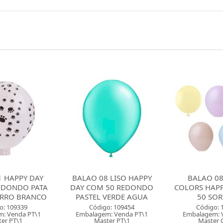
 LISO HAPPY
BALAO 08 PASTEL
BALAO 08 L
50 REDONDO
COLORS HAPPY DAY COM
DAY COM 5
VERDE AGUA
50 SORTIDO
PASTEL 
o: 109454
Código: 129104
Código: 
: Venda PT\1
Embalagem: Venda PT\1
Embalagem: 
er PT\1
Master CM\50
Master 