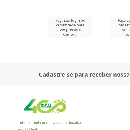
 seu login ou
Faça seu login ou
Faça se
astre-se para
cadastre-se para
cadast
er preços e
ver preços e
ver 
comprar
comprar
co
Cadastre-se para receber nossa
Entre os melhores. Há quatro décadas,
sendo Ideal.