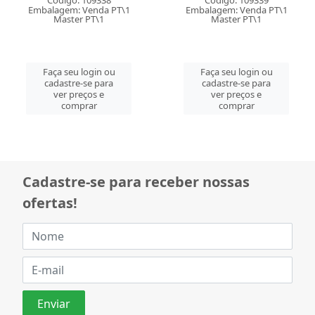
Código: 109338
Código: 109339
Embalagem: Venda PT\1
Embalagem: Venda PT\1
Master PT\1
Master PT\1
Faça seu login ou
Faça seu login ou
cadastre-se para
cadastre-se para
ver preços e
ver preços e
comprar
comprar
Cadastre-se para receber nossas
ofertas!