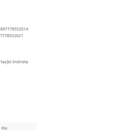
 7897778552014
897778552021
rtação Indireta
n ou