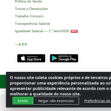
Política de Venda
Trocas e Devoluções
Trabalhe Conosco
Transparência Salarial
Igualdade Salarial — 1° Sem/2026
PDF
APP
O nosso site coleta cookies próprios e de terceiros 
Rod. SP-215, s/n, km 98 — Área Rural
·
Porto Ferreira
/
SP
·
BR
· CEP
proporcionar uma experiência personalizada ao us
apresentar publicidade relevante de acordo com o s
melhorar a qualidade do nosso site.
Aceito
Negar não essenciais
Preferências de