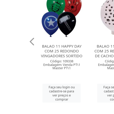
 11 HAPPY DAY
BALAO 11 HAPPY DAY
BALAO 08
25 REDONDO
COM 25 REDONDO PATA
DAY COM 
ORES SORTIDO
DE CACHORRO BRANCO
PASTEL 
digo: 109338
Código: 109339
Códig
gem: Venda PT\1
Embalagem: Venda PT\1
Embalagem
aster PT\1
Master PT\1
Mast
 seu login ou
Faça seu login ou
Faça se
astre-se para
cadastre-se para
cadast
er preços e
ver preços e
ver 
comprar
comprar
co