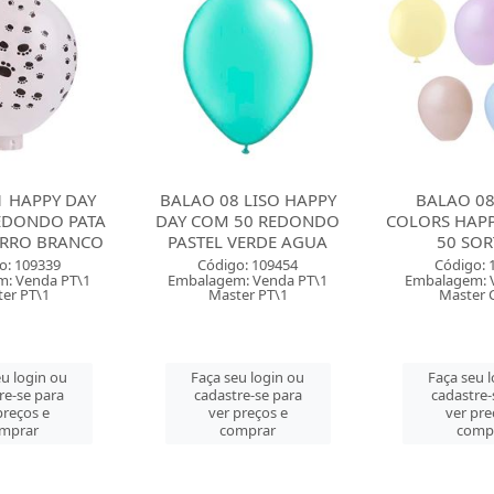
 LISO HAPPY
BALAO 08 PASTEL
BALAO 08 L
50 REDONDO
COLORS HAPPY DAY COM
DAY COM 5
VERDE AGUA
50 SORTIDO
PASTEL 
o: 109454
Código: 129104
Código: 
: Venda PT\1
Embalagem: Venda PT\1
Embalagem: 
er PT\1
Master CM\50
Master 
u login ou
Faça seu login ou
Faça seu 
re-se para
cadastre-se para
cadastre-
preços e
ver preços e
ver pre
mprar
comprar
comp