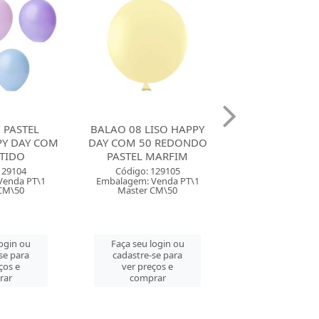
ISO HAPPY
BALAO 8 LISO HAPPY DAY
BALAO 08 LIS
0 REDONDO
COM 50 REDONDO
DAY COM 50 
MARFIM
PASTEL ROSA BEBE
PASTEL LI
129105
Código: 129106
Código: 129
Venda PT\1
Embalagem: Venda PT\1
Embalagem: Ven
CM\50
Master CM\50
Master CM
login ou
Faça seu login ou
Faça seu log
se para
cadastre-se para
cadastre-se 
ços e
ver preços e
ver preços
rar
comprar
comprar