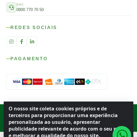
SAC
0800 770 70 50
REDES SOCIAIS
PAGAMENTO
O nosso site coleta cookies próprios e de
Rod. SP-215, s/n, km 98 — Área Rural
·
Porto Ferreira
/
SP
·
BR
· CEP
terceiros para proporcionar uma experiência
13.669-899
· CNPJ 56.679.863/0001-91
personalizada ao usuário, apresentar
© 2026 Atacado Ideal
publicidade relevante de acordo com o seu perfil
e melhorar a qualidade do nosso site.