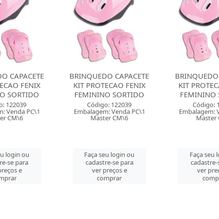
O CAPACETE
BRINQUEDO CAPACETE
BRINQUEDO
TECAO FENIX
KIT PROTECAO FENIX
KIT PROTEC
O SORTIDO
FEMININO SORTIDO
FEMININO
o: 122039
Código: 122039
Código: 
: Venda PC\1
Embalagem: Venda PC\1
Embalagem: 
er CM\6
Master CM\6
Master
u login ou
Faça seu login ou
Faça seu 
re-se para
cadastre-se para
cadastre-
preços e
ver preços e
ver pre
mprar
comprar
comp