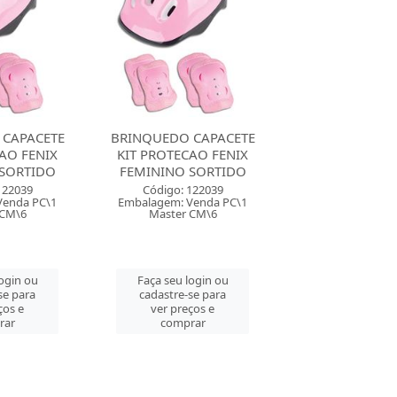
 CAPACETE
BRINQUEDO CAPACETE
BRINQUEDO C
AO FENIX
KIT PROTECAO FENIX
KIT PROTECAO
 SORTIDO
FEMININO SORTIDO
FEMININO S
122039
Código: 122039
Código: 122
Venda PC\1
Embalagem: Venda PC\1
Embalagem: Ven
 CM\6
Master CM\6
Master CM
login ou
Faça seu login ou
Faça seu log
se para
cadastre-se para
cadastre-se 
ços e
ver preços e
ver preços
rar
comprar
comprar