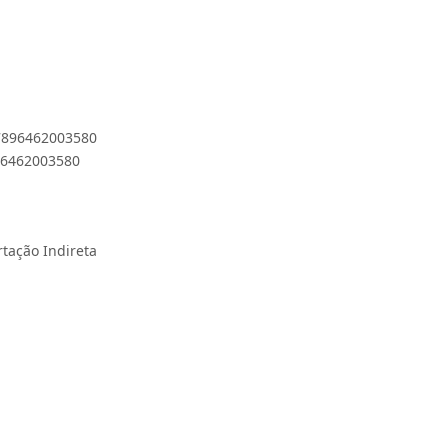
 7896462003580
896462003580
rtação Indireta