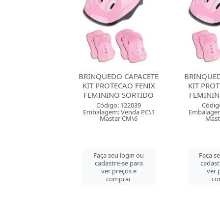
EDO CAPACETE
BRINQUEDO CAPACETE
BRINQUED
ROTECAO FENIX
KIT PROTECAO FENIX
KIT PRO
INO SORTIDO
FEMININO SORTIDO
FEMININ
digo: 122039
Código: 122039
Códig
gem: Venda PC\1
Embalagem: Venda PC\1
Embalagem
aster CM\6
Master CM\6
Mast
 seu login ou
Faça seu login ou
Faça se
astre-se para
cadastre-se para
cadast
er preços e
ver preços e
ver 
comprar
comprar
co