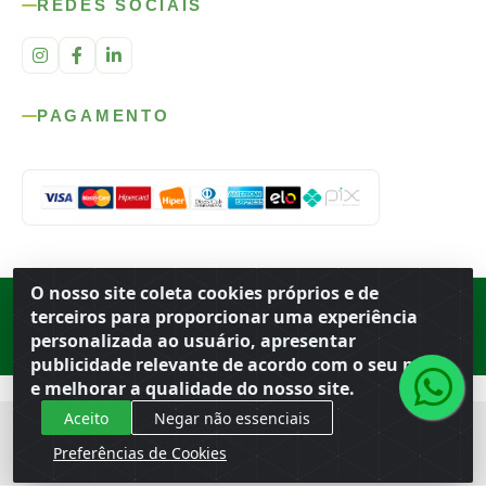
REDES SOCIAIS
PAGAMENTO
O nosso site coleta cookies próprios e de
Rod. SP-215, s/n, km 98 — Área Rural
·
Porto Ferreira
/
SP
·
BR
· CEP
terceiros para proporcionar uma experiência
13.669-899
· CNPJ 56.679.863/0001-91
personalizada ao usuário, apresentar
© 2026 Atacado Ideal
publicidade relevante de acordo com o seu perfil
e melhorar a qualidade do nosso site.
Aceito
Negar não essenciais
Preferências de Cookies