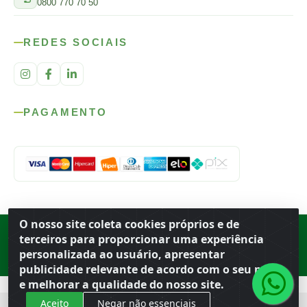
0800 770 70 50
REDES SOCIAIS
PAGAMENTO
O nosso site coleta cookies próprios e de
Rod. SP-215, s/n, km 98 — Área Rural
·
Porto Ferreira
/
SP
·
BR
· CEP
terceiros para proporcionar uma experiência
13.669-899
· CNPJ 56.679.863/0001-91
personalizada ao usuário, apresentar
© 2026 Atacado Ideal
publicidade relevante de acordo com o seu perfil
e melhorar a qualidade do nosso site.
Aceito
Negar não essenciais