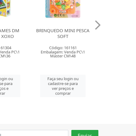
INI PESCA
JOGO RUMMIKUB GROW
JOGO SENHA
FT
161161
Código: 101726
Código: 160
Venda PC\1
Embalagem: Venda PC\1
Embalagem: Ven
CM\48
Master PC\1
Master CM
login ou
Faça seu login ou
Faça seu log
se para
cadastre-se para
cadastre-se 
ços e
ver preços e
ver preços
rar
comprar
comprar