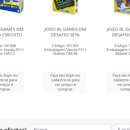
 GAMES DM
JOGO RL GAMES DM
BRINQUEDO M
FIO SETA
DESAFIO XOXO
SO
o: 161305
Código: 161304
Código: 
: Venda PC\1
Embalagem: Venda PC\1
Embalagem: 
er CM\36
Master CM\36
Master 
u login ou
Faça seu login ou
Faça seu 
re-se para
cadastre-se para
cadastre-
preços e
ver preços e
ver pre
mprar
comprar
comp
s ofertas!