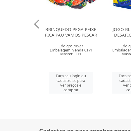
EDO PEGA PEIXE
JOGO RL GAMES DM
JOGO RL
U VAMOS PESCAR
DESAFIO CIRCUITO
DESA
digo: 70527
Código: 161306
Códig
gem: Venda CT\1
Embalagem: Venda PC\1
Embalagem
aster CT\1
Master CM\12
Mast
 seu login ou
Faça seu login ou
Faça se
astre-se para
cadastre-se para
cadast
er preços e
ver preços e
ver 
comprar
comprar
co
Cadastre-se para receber nossa