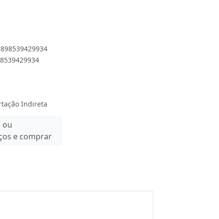
 7898539429934
898539429934
rtação Indireta
n ou
eços e comprar