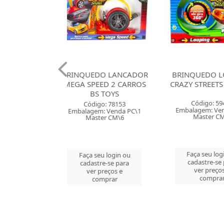
EDO LANCADOR
BRINQUEDO LOOPING
BRINQUEDO
PEED 2 CARROS
CRAZY STREETS BS TOYS
BOAT 
BS TOYS
MOVIMENT
Código: 59438
digo: 78153
Códig
Embalagem: Venda PC\1
gem: Venda PC\1
Embalagem
Master CM\6
aster CM\6
Mast
Faça seu login ou
 seu login ou
Faça se
cadastre-se para
astre-se para
cadast
ver preços e
er preços e
ver 
comprar
comprar
co