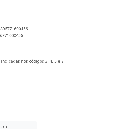
 7896771600456
896771600456
 indicadas nos códigos 3, 4, 5 e 8
n ou