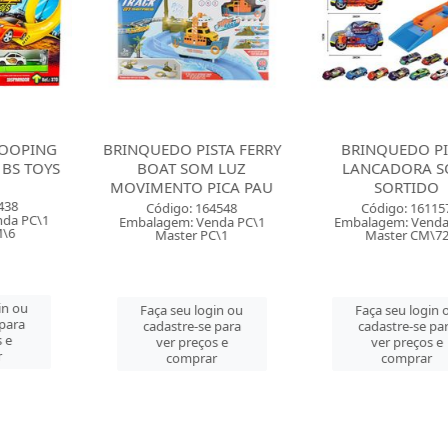
 PISTA FERRY
BRINQUEDO PISTA
BRINQUEDO 
SOM LUZ
LANCADORA SOFT
STATION 
O PICA PAU
SORTIDO
HELICOPTER
o: 164548
Código: 161157
Código: 
: Venda PC\1
Embalagem: Venda PC\1
Embalagem: 
er PC\1
Master CM\72
Master
u login ou
Faça seu login ou
Faça seu 
re-se para
cadastre-se para
cadastre-
preços e
ver preços e
ver pre
mprar
comprar
comp