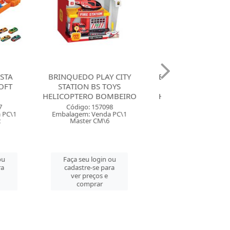
PLAY CITY
BRINQUEDO PLAY CITY
BRINQUE
BS TOYS
STATION BS TOYS
ESTACIONA
O BOMBEIRO
HELICOPTERO POLICIA
RADICAL 5 ANDA
PAU
157098
Código: 157097
Venda PC\1
Embalagem: Venda PC\1
Código: 156
 CM\6
Master CM\6
Embalagem: Ven
Master CM
login ou
Faça seu login ou
se para
cadastre-se para
Faça seu log
ços e
ver preços e
cadastre-se 
rar
comprar
ver preços
comprar