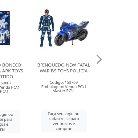
O BONECO
BRINQUEDO NEW FATAL
BRINQUEDO NE
 ARK TOYS
WAR BS TOYS POLICIA
WAR BS TOYS 
ORTIDO
Código: 153769
Código: 153
160607
Embalagem: Venda PC\1
Embalagem: Ven
Venda PC\1
Master PC\1
Master PC
 PC\1
Faça seu login ou
Faça seu log
login ou
cadastre-se para
cadastre-se 
se para
ver preços e
ver preços
ços e
comprar
comprar
rar