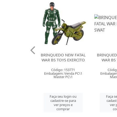
EDO NEW FATAL
BRINQUEDO NEW FATAL
BRINQUED
 TOYS BOMBEIRO
WAR BS TOYS EXERCITO
WAR BS
digo: 153770
Código: 153771
Códig
gem: Venda PC\1
Embalagem: Venda PC\1
Embalagem
aster PC\1
Master PC\1
Mast
 seu login ou
Faça seu login ou
Faça s
astre-se para
cadastre-se para
cadast
er preços e
ver preços e
ver 
comprar
comprar
co