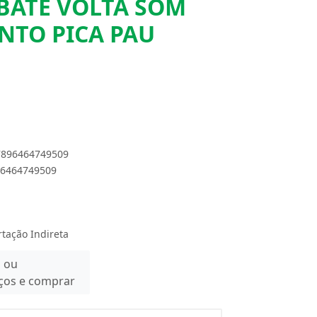
BATE VOLTA SOM
NTO PICA PAU
 7896464749509
896464749509
rtação Indireta
n ou
eços e comprar