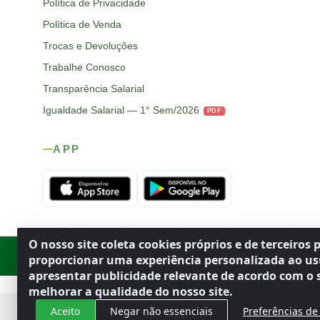
Política de Privacidade
Política de Venda
Trocas e Devoluções
Trabalhe Conosco
Transparência Salarial
Igualdade Salarial — 1° Sem/2026
PDF
APP
O nosso site coleta cookies próprios e de terceiros 
Rod. SP-215, s/n, km 98 — Área Rural
·
Porto Ferreira
/
SP
·
BR
· CEP
proporcionar uma experiência personalizada ao us
apresentar publicidade relevante de acordo com o s
melhorar a qualidade do nosso site.
Aceito
Negar não essenciais
Preferências de