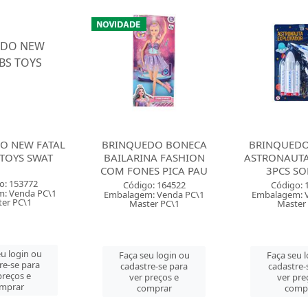
O NEW FATAL
BRINQUEDO BONECA
BRINQUED
 TOYS SWAT
BAILARINA FASHION
ASTRONAUTA
COM FONES PICA PAU
3PCS S
o: 153772
Código: 164522
Código: 
: Venda PC\1
Embalagem: Venda PC\1
Embalagem: 
er PC\1
Master PC\1
Master
eu login ou
Faça seu login ou
Faça seu 
re-se para
cadastre-se para
cadastre-
preços e
ver preços e
ver pre
mprar
comprar
comp