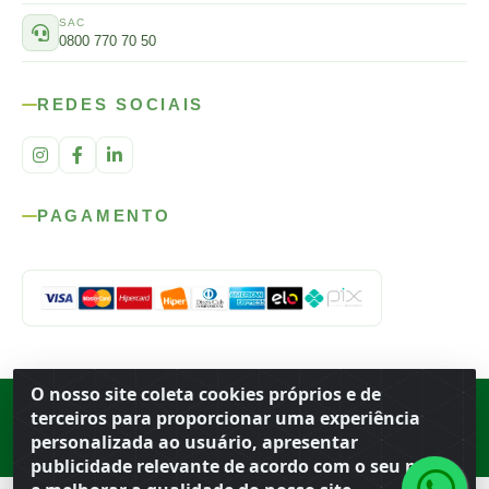
SAC
0800 770 70 50
REDES SOCIAIS
PAGAMENTO
O nosso site coleta cookies próprios e de
Rod. SP-215, s/n, km 98 — Área Rural
·
Porto Ferreira
/
SP
·
BR
· CEP
terceiros para proporcionar uma experiência
13.669-899
· CNPJ 56.679.863/0001-91
personalizada ao usuário, apresentar
© 2026 Atacado Ideal
publicidade relevante de acordo com o seu perfil