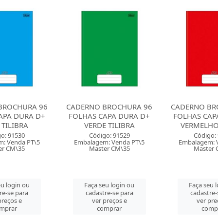
BROCHURA 96
CADERNO BROCHURA 96
CADERNO BR
APA DURA D+
FOLHAS CAPA DURA D+
FOLHAS CA
 TILIBRA
VERMELHO TILIBRA
STIFF LARAN
o: 91529
Código: 91528
Código:
: Venda PT\5
Embalagem: Venda PT\5
Embalagem: 
er CM\35
Master CM\35
Master 
u login ou
Faça seu login ou
Faça seu 
re-se para
cadastre-se para
cadastre-
preços e
ver preços e
ver pre
mprar
comprar
comp