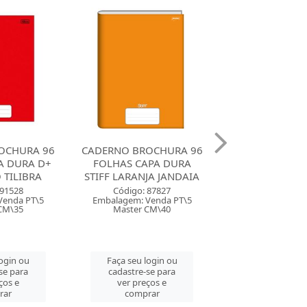
OCHURA 96
CADERNO BROCHURA 96
CADERNO BROC
PA DURA
FOLHAS CAPA DURA
FOLHAS CAPA 
JA JANDAIA
STIFF AMARELO JANDAIA
WRITE MA
AMAREL
 87827
Código: 8404
Venda PT\5
Embalagem: Venda PT\5
Código: 76
CM\40
Master CM\40
Embalagem: Ven
Master CM
login ou
Faça seu login ou
se para
cadastre-se para
Faça seu log
ços e
ver preços e
cadastre-se 
rar
comprar
ver preços
comprar