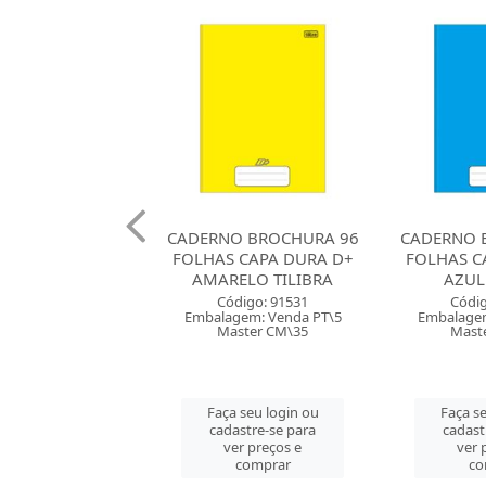
O BROCHURA 96
CADERNO BROCHURA 96
CADERNO 
 CAPA DURA D+
FOLHAS CAPA DURA D+
FOLHAS C
ELO TILIBRA
AZUL TILIBRA
VERDE
digo: 91531
Código: 91530
Códig
gem: Venda PT\5
Embalagem: Venda PT\5
Embalagem
ster CM\35
Master CM\35
Mast
 seu login ou
Faça seu login ou
Faça se
astre-se para
cadastre-se para
cadast
er preços e
ver preços e
ver 
comprar
comprar
co