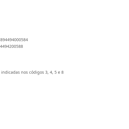
1
 7894494000584
894494200588
 indicadas nos códigos 3, 4, 5 e 8