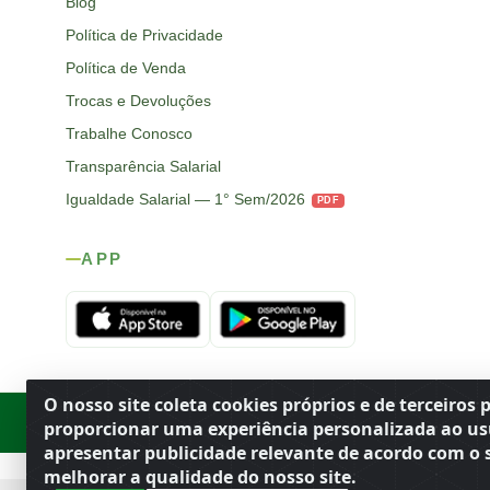
Blog
Política de Privacidade
Política de Venda
Trocas e Devoluções
Trabalhe Conosco
Transparência Salarial
Igualdade Salarial — 1° Sem/2026
PDF
APP
O nosso site coleta cookies próprios e de terceiros 
Rod. SP-215, s/n, km 98 — Área Rural
·
Porto Ferreira
/
SP
·
BR
· CEP
proporcionar uma experiência personalizada ao us
apresentar publicidade relevante de acordo com o s
melhorar a qualidade do nosso site.