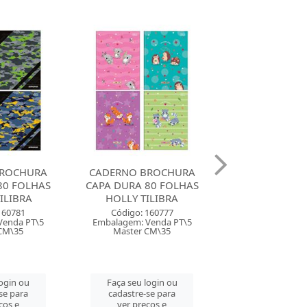
BROCHURA
CADERNO BROCHURA
CADERNO BR
80 FOLHAS
CAPA DURA 80 FOLHAS
CAPA DURA 96
ILIBRA
BLOOM TILIBRA
ZOOM+ MASC
TILIBR
160777
Código: 160769
Venda PT\5
Embalagem: Venda PT\5
Código: 160
CM\35
Master CM\35
Embalagem: Ven
Master CM
login ou
Faça seu login ou
se para
cadastre-se para
Faça seu log
ços e
ver preços e
cadastre-se 