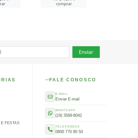
rar
comprar
ver preços
comprar
ORIAS
FALE CONOSCO
E-MAIL
Enviar E-mail
WHATSAPP
(19) 3589-8042
E FESTAS
TELEVENDAS
0800 770 80 50