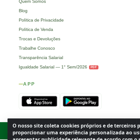
Quem Somos
Blog
Política de Privacidade
Política de Venda
Trocas e Devoluções
Trabalhe Conosco
Transparência Salarial
Igualdade Salarial — 1° Sem/2026
PDF
APP
O nosso site coleta cookies próprios e de terceiros 
Rod. SP-215, s/n, km 98 — Área Rural
·
Porto Ferreira
/
SP
·
BR
· CEP
proporcionar uma experiência personalizada ao us
apresentar publicidade relevante de acordo com o s