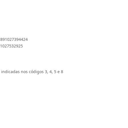
 7891027394424
891027532925
 indicadas nos códigos 3, 4, 5 e 8