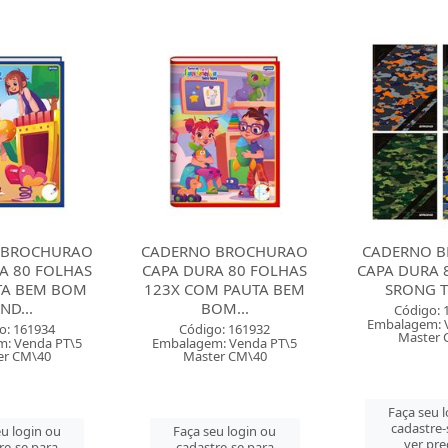
 BROCHURAO
CADERNO BROCHURA
CADERNO 
A 80 FOLHAS
CAPA DURA 80 FOLHAS
CAPA DURA 
 PAUTA BEM
SRONG TILIBRA
HOLLY T
OM...
Código: 160781
Código: 
Embalagem: Venda PT\5
Embalagem: 
o: 161932
Master CM\35
Master 
: Venda PT\5
er CM\40
Faça seu login ou
Faça seu 
cadastre-se para
cadastre-
u login ou
ver preços e
ver pre
re-se para