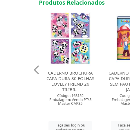
Produtos Relacionados
NO BROCHURA
CADERNO BROCHURAO
CADERNO
URA 80 FOLHAS
CAPA DURA 80 FOLHAS
CAPA DUR
LY FRIEND 26
SEM PAUTA BEM BOM
123X COM
TILIBR...
JAND...
B
digo: 163152
Código: 161934
Códig
gem: Venda PT\5
Embalagem: Venda PT\5
Embalagem
ster CM\35
Master CM\40
Mast
 seu login ou
Faça seu login ou
Faça se
astre-se para
cadastre-se para
cadast