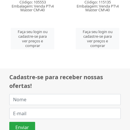
Código: 105553
Código: 115135
Embalagem: Venda PT\4
Embalagem: Venda PT\4
Master CM\40
Master CM\40
Faça seu login ou
Faça seu login ou
cadastre-se para
cadastre-se para
ver preços e
ver preços e
comprar
comprar
Cadastre-se para receber nossas
ofertas!