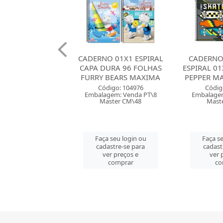
O 01X1 ESPIRAL
CADERNO CAPA DURA
CADERNO
URA 96 FOLHAS
ESPIRAL 01X1 80 FOLHAS
ESPIRAL 0
BEARS MAXIMA
PEPPER MASCULINO TI...
PEPPER FE
digo: 104976
Código: 105553
Códig
gem: Venda PT\8
Embalagem: Venda PT\4
Embalagem
ster CM\48
Master CM\40
Mast
 seu login ou
Faça seu login ou
Faça se
astre-se para
cadastre-se para
cadast
er preços e
ver preços e
ver 
comprar
comprar
co