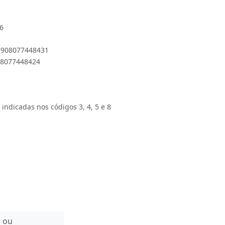
-6
 7908077448431
908077448424
 indicadas nos códigos 3, 4, 5 e 8
n ou