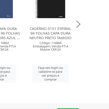
1 ESPIRAL
CADERNO 01X1 ESPIRAL
CADERNO CAP
CAPA DURA
CAPA DURA 96 FOLHAS
ESPIRAL 01X1 8
TO TAMOIO
UNICORNS MAXIMA
STELLA JAN
116866
Código: 118455
Código: 126
Venda PT\4
Embalagem: Venda PT\8
Embalagem: Ven
CM\24
Master CM\48
Master CM
login ou
Faça seu login ou
Faça seu log
se para
cadastre-se para
cadastre-se 
ços e
ver preços e
ver preços
rar
comprar
comprar