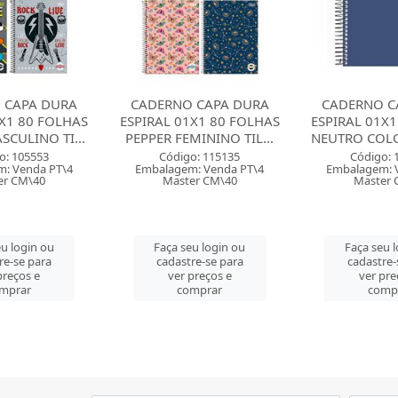
 CAPA DURA
CADERNO CAPA DURA
CADERNO 01X
1X1 80 FOLHAS
ESPIRAL 01X1 96 FOLHAS
96 FOLHAS 
MININO TIL...
NEUTRO COLORS AZUL ...
NEUTRO PRE
o: 115135
Código: 116862
Código: 
: Venda PT\4
Embalagem: Venda PT\4
Embalagem: 
er CM\40
Master CM\24
Master 
u login ou
Faça seu login ou
Faça seu 
re-se para
cadastre-se para
cadastre-
preços e
ver preços e
ver pre
mprar
comprar
comp