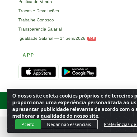
Política de Venda
Trocas e Devoluções
Trabalhe Conosco
Transparência Salarial
Igualdade Salarial — 1° Sem/2026
PDF
APP
O nosso site coleta cookies próprios e de terceiros 
Rod. SP-215, s/n, km 98 — Área Rural
·
Porto Ferreira
/
SP
·
BR
· CEP
proporcionar uma experiência personalizada ao us
apresentar publicidade relevante de acordo com o s
melhorar a qualidade do nosso site.
Aceito
Negar não essenciais
Preferências de