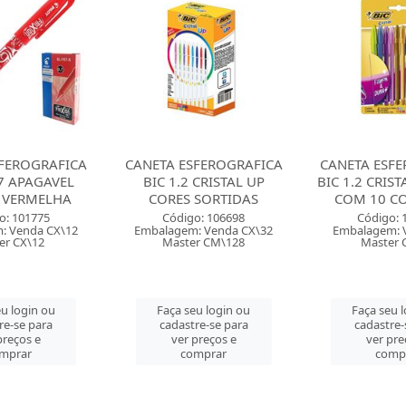
FEROGRAFICA
CANETA ESFEROGRAFICA
CANETA ESFE
 CRISTAL UP
BIC 1.2 CRISTAL FASHION
CIS 0.7 SP
 SORTIDAS
COM 10 CORES SO...
SORTI
o: 106698
Código: 106708
Código: 
: Venda CX\32
Embalagem: Venda CT\1
Embalagem: V
r CM\128
Master CM\12
Master C
u login ou
Faça seu login ou
Faça seu 
re-se para
cadastre-se para
cadastre-
preços e
ver preços e
ver pre
mprar
comprar
comp