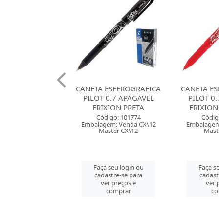
 ESFEROGRAFICA
CANETA ESFEROGRAFICA
CANETA ES
 0.7 APAGAVEL
PILOT 0.7 APAGAVEL
BIC 1.2
XION PRETA
FRIXION VERMELHA
CORES
digo: 101774
Código: 101775
Códig
em: Venda CX\12
Embalagem: Venda CX\12
Embalagem
ster CX\12
Master CX\12
Maste
 seu login ou
Faça seu login ou
Faça se
astre-se para
cadastre-se para
cadast
er preços e
ver preços e
ver 
comprar
comprar
co