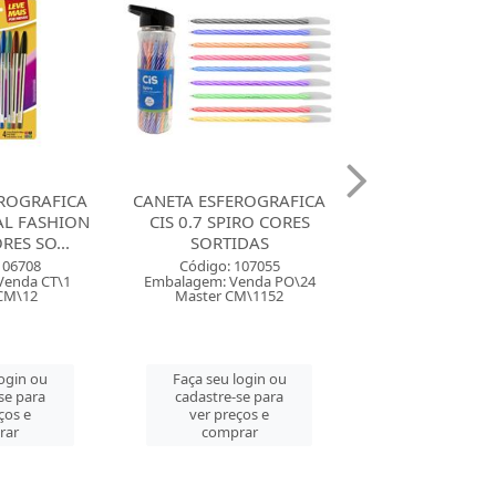
ROGRAFICA
CANETA ESFEROGRAFICA
CANETA ESFERO
IRO CORES
BIC 1.2 CRISTAL FASHION
CIS 0.7 SCRIT 
DAS
CORES SORTIDAS
Código: 116
107055
Código: 11006
Embalagem: Ven
enda PO\24
Embalagem: Venda CX\25
Master CM\
M\1152
Master CM\100
Faça seu log
login ou
Faça seu login ou
cadastre-se 
se para
cadastre-se para
ver preços
ços e
ver preços e
comprar
rar
comprar