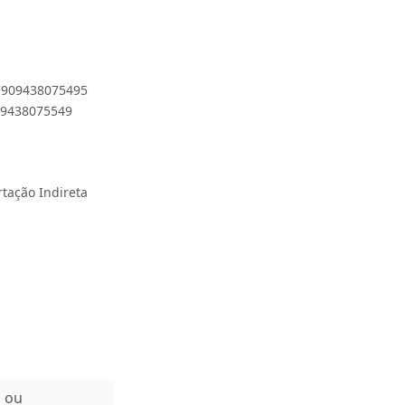
 7909438075495
909438075549
rtação Indireta
n ou