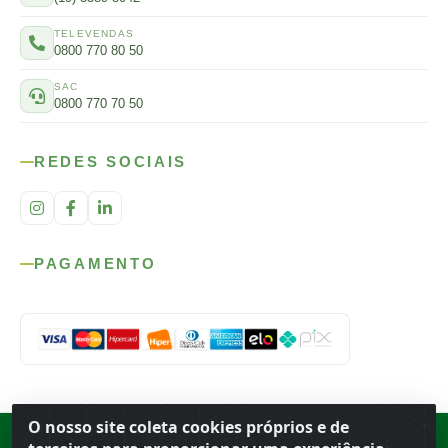
TELEVENDAS
0800 770 80 50
SAC
0800 770 70 50
REDES SOCIAIS
PAGAMENTO
O nosso site coleta cookies próprios e de
Rod. SP-215, s/n, km 98 — Área Rural
·
Porto Ferreira
/
SP
·
BR
· CEP