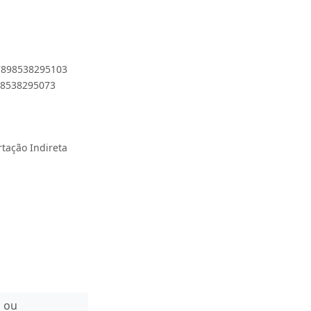
 7898538295103
898538295073
rtação Indireta
n ou