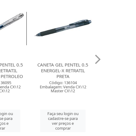
PENTEL 0.5
CANETA GEL PENTEL 0.5
CANETA GEL PE
RETRATIL
ENERGEL-X RETRATIL
ENERGEL-X RE
TA
AZUL
TURQUE
136104
Código: 136106
Código: 136
enda CX\12
Embalagem: Venda CX\12
Embalagem: Ven
CX\12
Master CX\12
Master CX
login ou
Faça seu login ou
Faça seu log
se para
cadastre-se para
cadastre-se 
ços e
ver preços e
ver preços
rar
comprar
comprar