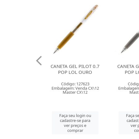
 GEL PILOT 0.7
CANETA GEL PILOT 0.7
CANETA G
 LOL OURO
POP LOL PRATA
BRILHO C
SOR
digo: 127623
Código: 127624
Códig
em: Venda CX\12
Embalagem: Venda CX\12
Embalagem
ster CX\12
Master CX\12
Maste
 seu login ou
Faça seu login ou
Faça se
astre-se para
cadastre-se para
cadast
er preços e
ver preços e
ver 
comprar
comprar
co