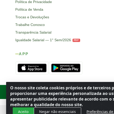
Política de Privacidade
Política de Venda
Trocas e Devoluções
Trabalhe Conosco
Transparência Salarial
Igualdade Salarial — 1° Sem/2026
PDF
APP
O nosso site coleta cookies próprios e de terceiros 
Rod. SP-215, s/n, km 98 — Área Rural
·
Porto Ferreira
/
SP
·
BR
· CEP
proporcionar uma experiência personalizada ao us
apresentar publicidade relevante de acordo com o s
melhorar a qualidade do nosso site.
Aceito
Negar não essenciais
Preferências de