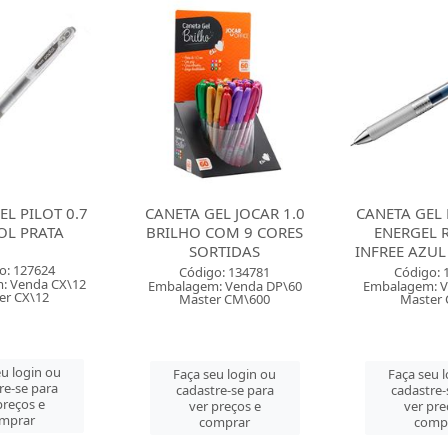
EL JOCAR 1.0
CANETA GEL PENTEL 0.5
CANETA GEL 
OM 9 CORES
ENERGEL RETRATIL
ENERGEL-X 
TIDAS
INFREE AZUL PETROLEO
PRE
o: 134781
Código: 136095
Código: 
: Venda DP\60
Embalagem: Venda CX\12
Embalagem: V
r CM\600
Master CX\12
Master 
u login ou
Faça seu login ou
Faça seu 
re-se para
cadastre-se para
cadastre-
preços e
ver preços e
ver pre
mprar
comprar
comp