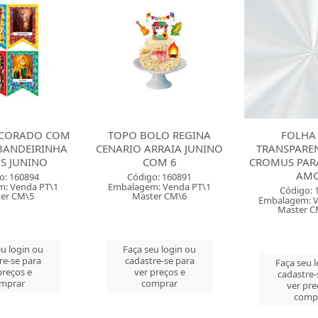
LO REGINA
FOLHA POLI
CAIXA PARA
RRAIA JUNINO
TRANSPARENTE 25X25
COM 10 CRO
OM 6
CROMUS PARA MACA DO
JUN
AMOR
o: 160891
Código: 
: Venda PT\1
Embalagem: 
Código: 160236
er CM\6
Master
Embalagem: Venda PT\50
Master CM\1000
u login ou
Faça seu 
re-se para
cadastre-
Faça seu login ou
preços e
ver pre
cadastre-se para
mprar
comp
ver preços e
comprar