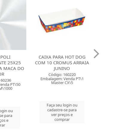
 HOT DOG
CAIXA DIVERTIDA PARA 4
CARTAZ DECOR
MUS ARRAIA
BRIGADEIROS CROMUS
7 CROMUS A
INO
ARRAIA JUNINO SORT...
JUNINO ESP
SORTID
160220
Código: 160216
Venda PT\1
Embalagem: Venda PT\10
Código: 160
 CX\5
Master PT\10
Embalagem: Ven
Master CX
login ou
Faça seu login ou
se para
cadastre-se para
Faça seu log
ços e
ver preços e
cadastre-se 
rar
comprar
ver preços
comprar