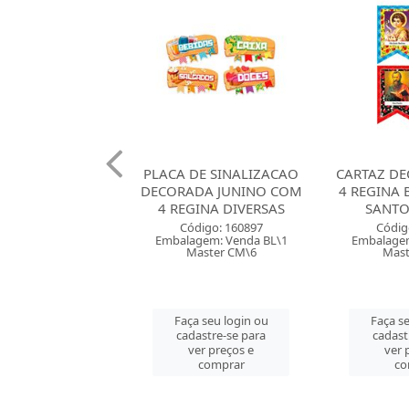
DE SINALIZACAO
CARTAZ DECORADO COM
TOPO BO
DA JUNINO COM
4 REGINA BANDEIRINHA
CENARIO A
INA DIVERSAS
SANTOS JUNINO
C
digo: 160897
Código: 160894
Códig
gem: Venda BL\1
Embalagem: Venda PT\1
Embalagem
aster CM\6
Master CM\5
Mast
 seu login ou
Faça seu login ou
Faça se
astre-se para
cadastre-se para
cadast
er preços e
ver preços e
ver 
comprar
comprar
co