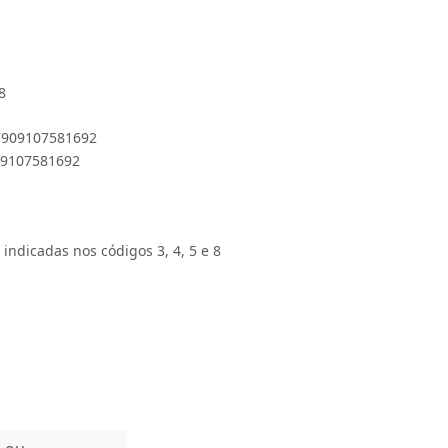
8
 7909107581692
909107581692
 indicadas nos códigos 3, 4, 5 e 8