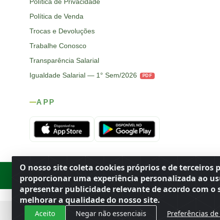
Política de Privacidade
Política de Venda
Trocas e Devoluções
Trabalhe Conosco
Transparência Salarial
Igualdade Salarial — 1° Sem/2026
PDF
APP
O nosso site coleta cookies próprios e de terceiros 
Rod. SP-215, s/n, km 98 — Área Rural
·
Porto Ferreira
/
SP
·
BR
· CEP
proporcionar uma experiência personalizada ao us
apresentar publicidade relevante de acordo com o s
melhorar a qualidade do nosso site.
Aceito
Negar não essenciais
Preferências de