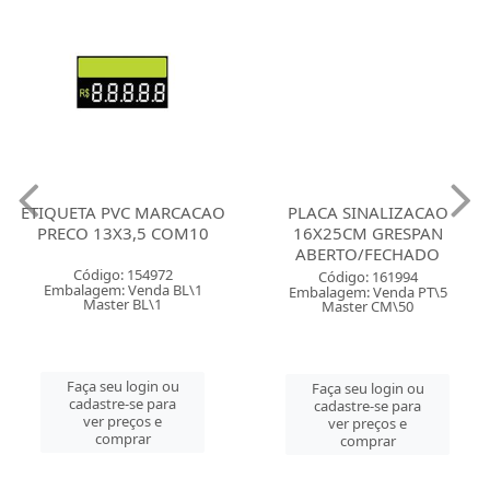
ETIQUETA PVC MARCACAO
PLACA SINALIZACAO
PRECO 13X3,5 COM10
16X25CM GRESPAN
ABERTO/FECHADO
Código: 154972
Código: 161994
Embalagem: Venda BL\1
Embalagem: Venda PT\5
Master BL\1
Master CM\50
Faça seu login ou
Faça seu login ou
cadastre-se para
cadastre-se para
ver preços e
ver preços e
comprar
comprar