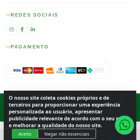
REDES SOCIAIS
PAGAMENTO
O nosso site coleta cookies próprios e de
Rod. SP-215, s/n, km 98 — Área Rural
·
Porto Ferreira
/
SP
·
BR
· CEP
terceiros para proporcionar uma experiência
13.669-899
· CNPJ 56.679.863/0001-91
personalizada ao usuário, apresentar
© 2026 Atacado Ideal
publicidade relevante de acordo com o seu perfil
e melhorar a qualidade do nosso site.
Aceito
Negar não essenciais