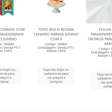
LO REGINA
FOLHA POLI
CAIXA PARA
RRAIA JUNINO
TRANSPARENTE 25X25
COM 10 CRO
OM 6
CROMUS PARA MACA DO
JUN
AMOR
o: 160891
Código: 
: Venda PT\1
Embalagem: 
Código: 160236
er CM\6
Master
Embalagem: Venda PT\50
Master CM\1000
u login ou
Faça seu 
re-se para
cadastre-
Faça seu login ou
preços e
ver pre
cadastre-se para
mprar
comp
ver preços e
comprar