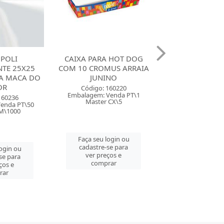
 HOT DOG
CAIXA DIVERTIDA PARA 4
CARTAZ DECOR
MUS ARRAIA
BRIGADEIROS CROMUS
7 CROMUS A
INO
ARRAIA JUNINO SORT...
JUNINO ESP
SORTID
160220
Código: 160216
Venda PT\1
Embalagem: Venda PT\10
Código: 160
 CX\5
Master PT\10
Embalagem: Ven
Master CX
login ou
Faça seu login ou
se para
cadastre-se para
Faça seu log
ços e
ver preços e
cadastre-se 
rar
comprar
ver preços
comprar