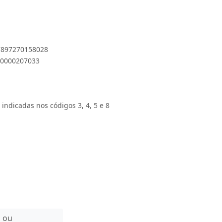
 7897270158028
000000207033
 indicadas nos códigos 3, 4, 5 e 8
n ou