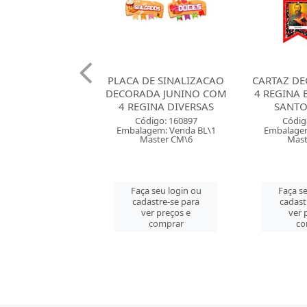
DE SINALIZACAO
CARTAZ DECORADO COM
TOPO BO
DA JUNINO COM
4 REGINA BANDEIRINHA
CENARIO A
INA DIVERSAS
SANTOS JUNINO
C
digo: 160897
Código: 160894
Códig
gem: Venda BL\1
Embalagem: Venda PT\1
Embalagem
aster CM\6
Master CM\5
Mast
 seu login ou
Faça seu login ou
Faça se
astre-se para
cadastre-se para
cadast
er preços e
ver preços e
ver 
comprar
comprar
co