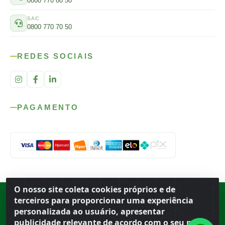
0800 770 80 50
SAC
0800 770 70 50
REDES SOCIAIS
PAGAMENTO
O nosso site coleta cookies próprios e de
Rod. SP-215, s/n, km 98 — Área Rural
·
Porto Ferreira
/
SP
·
BR
· CEP
terceiros para proporcionar uma experiência
13.669-899
· CNPJ 56.679.863/0001-91
personalizada ao usuário, apresentar
© 2026 Atacado Ideal
publicidade relevante de acordo com o seu perfil