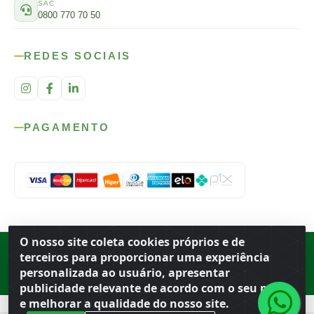
SAC
0800 770 70 50
REDES SOCIAIS
PAGAMENTO
O nosso site coleta cookies próprios e de
Rod. SP-215, s/n, km 98 — Área Rural
·
Porto Ferreira
/
SP
·
BR
· CEP
terceiros para proporcionar uma experiência
13.669-899
· CNPJ 56.679.863/0001-91
personalizada ao usuário, apresentar
© 2026 Atacado Ideal
publicidade relevante de acordo com o seu perfil
e melhorar a qualidade do nosso site.