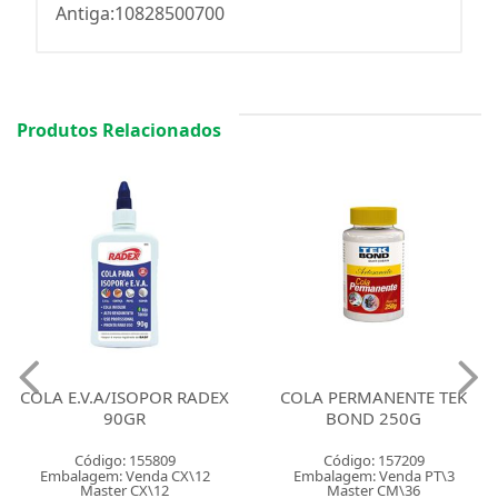
Antiga:10828500700
Produtos Relacionados
COLA E.V.A/ISOPOR RADEX
COLA PERMANENTE TEK
90GR
BOND 250G
Código: 155809
Código: 157209
Embalagem: Venda CX\12
Embalagem: Venda PT\3
Master CX\12
Master CM\36