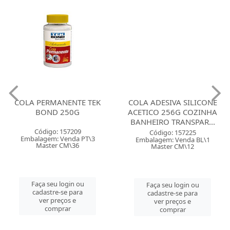
COLA PERMANENTE TEK
COLA ADESIVA SILICONE
BOND 250G
ACETICO 256G COZINHA
BANHEIRO TRANSPAR...
Código: 157209
Código: 157225
Embalagem: Venda PT\3
Embalagem: Venda BL\1
Master CM\36
Master CM\12
Faça seu login ou
Faça seu login ou
cadastre-se para
cadastre-se para
ver preços e
ver preços e
comprar
comprar