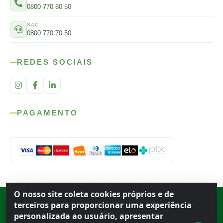
0800 770 80 50
SAC
0800 770 70 50
REDES SOCIAIS
PAGAMENTO
O nosso site coleta cookies próprios e de
Rod. SP-215, s/n, km 98 — Área Rural
·
Porto Ferreira
/
SP
·
BR
· CEP
terceiros para proporcionar uma experiência
13.669-899
· CNPJ 56.679.863/0001-91
personalizada ao usuário, apresentar
© 2026 Atacado Ideal