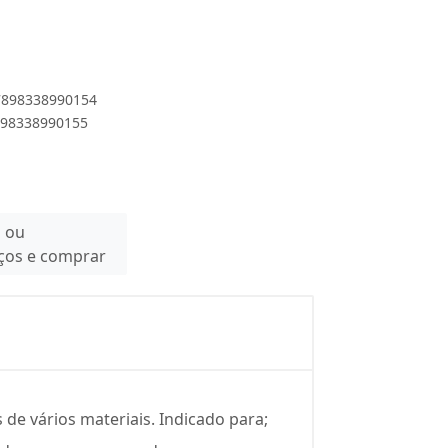
 7898338990154
7898338990155
n ou
eços e comprar
de vários materiais. Indicado para;