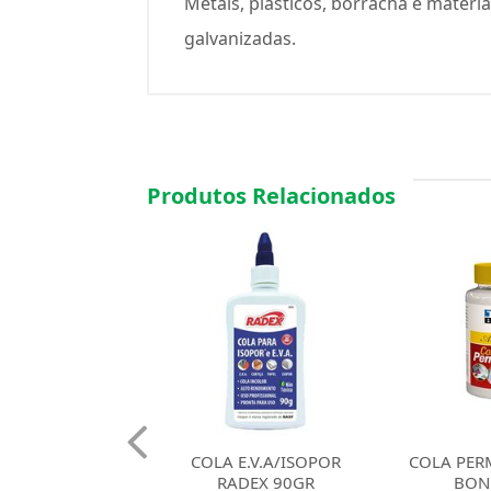
Metais, plásticos, borracha e materi
galvanizadas.
Produtos Relacionados
E.V.A/ISOPOR
COLA PERMANENTE TEK
COLA ADES
DEX 90GR
BOND 250G
ACETICO 2