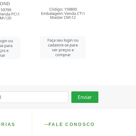
159800
Código: 162713
Código: 162
Venda CT\1
Embalagem: Venda DP\12
Embalagem: Ven
CM\12
Master CM\72
Master CM\
login ou
Faça seu login ou
Faça seu log
se para
cadastre-se para
cadastre-se 
ços e
ver preços e
ver preços
rar
comprar
comprar
ORIAS
FALE CONOSCO