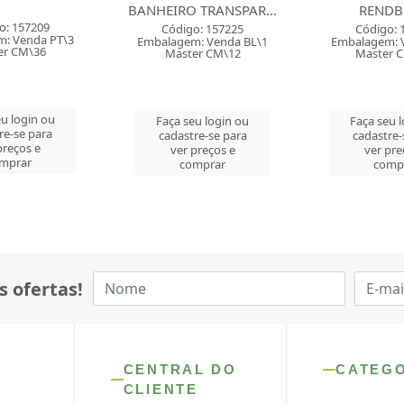
 TRANSPAR...
RENDBOND
Código: 
o: 157225
Código: 159799
Embalagem: 
: Venda BL\1
Embalagem: Venda PC\1
Master 
er CM\12
Master CM\120
Faça seu 
u login ou
Faça seu login ou
cadastre-
re-se para
cadastre-se para
ver pre
preços e
ver preços e
comp
mprar
comprar
s ofertas!
CENTRAL DO
CATEG
CLIENTE