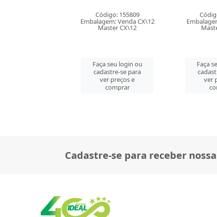
BANHEIRO
digo: 155809
Código: 157209
Códig
em: Venda CX\12
Embalagem: Venda PT\3
Embalagem
ster CX\12
Master CM\36
Mast
 seu login ou
Faça seu login ou
Faça se
astre-se para
cadastre-se para
cadast
er preços e
ver preços e
ver 
comprar
comprar
co
Cadastre-se para receber nossa