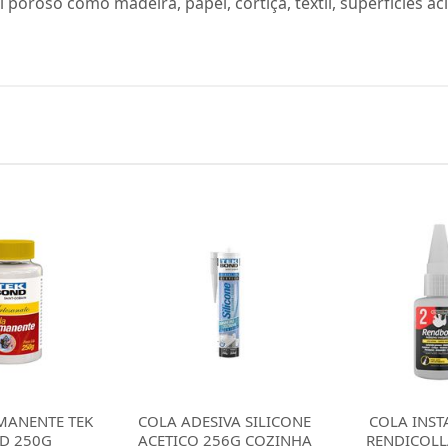
al poroso como madeira, papel, cortiça, têxtil, superfícies 
IVA SILICONE
COLA INSTANTANEA
COLA INSTAN
56G COZINHA
RENDICOLLA N2 20G
PEGAMIL 20