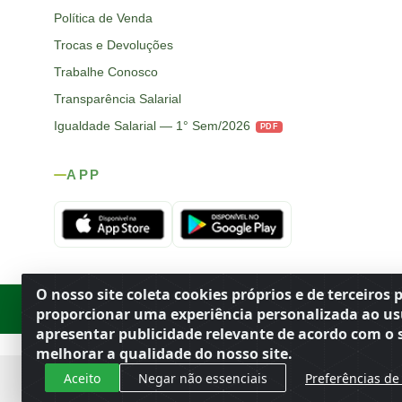
Política de Venda
Trocas e Devoluções
Trabalhe Conosco
Transparência Salarial
Igualdade Salarial — 1° Sem/2026
PDF
APP
O nosso site coleta cookies próprios e de terceiros 
Rod. SP-215, s/n, km 98 — Área Rural
·
Porto Ferreira
/
SP
·
BR
· CEP
proporcionar uma experiência personalizada ao us
apresentar publicidade relevante de acordo com o s
melhorar a qualidade do nosso site.
Aceito
Negar não essenciais
Preferências de