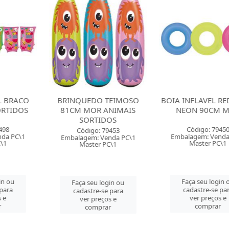
DO TEIMOSO
BOIA INFLAVEL REDONDA
BOIA INFLAV
R ANIMAIS
NEON 90CM MOR
NEON 76
TIDOS
Código: 79450
Código:
o: 79453
Embalagem: Venda PC\1
Embalagem: 
: Venda PC\1
Master PC\1
Master
er PC\1
Faça seu login ou
Faça seu 
u login ou
cadastre-se para
cadastre-
re-se para
ver preços e
ver pre
preços e
comprar
comp
mprar