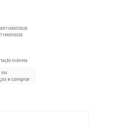
 7897186053028
897186053028
rtação Indireta
n ou
eços e comprar