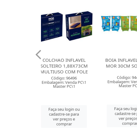
AO INFLAVEL
BOIA INFLAVEL BRACO
BRINQUE
IRO 1,88X73CM
MOR 30CM SORTIDOS
81CM MO
USO COM FOLE
SOR
Código: 94498
digo: 96496
Códig
Embalagem: Venda PC\1
gem: Venda PC\1
Embalagem
Master PC\1
aster PC\1
Mast
Faça seu login ou
 seu login ou
Faça se
cadastre-se para
astre-se para
cadast
ver preços e
er preços e
ver 
comprar
comprar
co