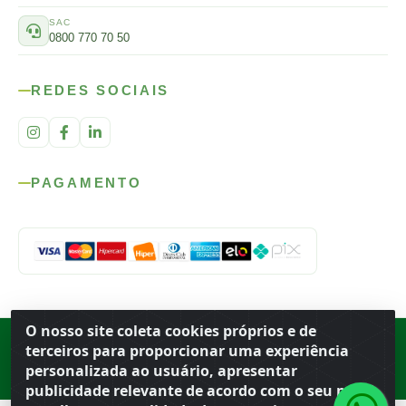
SAC
0800 770 70 50
REDES SOCIAIS
PAGAMENTO
O nosso site coleta cookies próprios e de
Rod. SP-215, s/n, km 98 — Área Rural
·
Porto Ferreira
/
SP
·
BR
· CEP
terceiros para proporcionar uma experiência
13.669-899
· CNPJ 56.679.863/0001-91
personalizada ao usuário, apresentar
© 2026 Atacado Ideal
publicidade relevante de acordo com o seu perfil