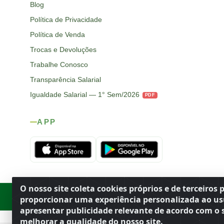
Blog
Política de Privacidade
Política de Venda
Trocas e Devoluções
Trabalhe Conosco
Transparência Salarial
Igualdade Salarial — 1° Sem/2026
PDF
APP
O nosso site coleta cookies próprios e de terceiros 
Rod. SP-215, s/n, km 98 — Área Rural
·
Porto Ferreira
/
SP
·
BR
· CEP
proporcionar uma experiência personalizada ao us
apresentar publicidade relevante de acordo com o s
melhorar a qualidade do nosso site.