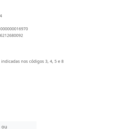
-4
 1000000016970
896212680092
 indicadas nos códigos 3, 4, 5 e 8
n ou