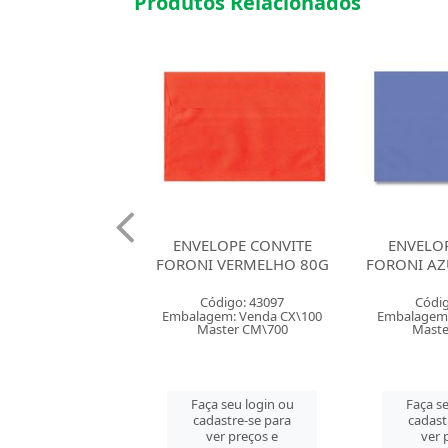
Produtos Relacionados
LOPE CONVITE
ENVELOPE CONVITE
ENVELOP
 VERMELHO 80G
FORONI AZUL ROYAL 80G
FORONI 
digo: 43097
Código: 37230
Códig
em: Venda CX\100
Embalagem: Venda CX\100
Embalagem:
ster CM\700
Master CM\700
Maste
 seu login ou
Faça seu login ou
Faça se
astre-se para
cadastre-se para
cadast
er preços e
ver preços e
ver 