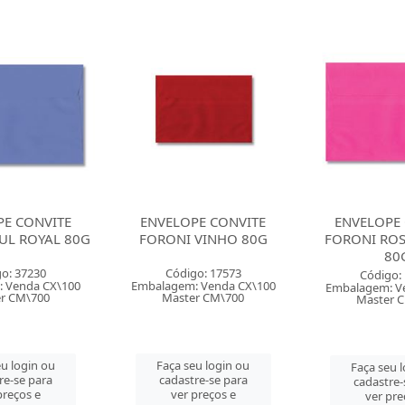
E CONVITE
ENVELOPE CONVITE
ENVELOPE 
VINHO 80G
FORONI ROSA ESCURO
SCRITY PR
80G
o: 17573
Código: 
Código: 16287
 Venda CX\100
Embalagem: V
Embalagem: Venda CX\100
r CM\700
Master 
Master CM\700
u login ou
Faça seu 
Faça seu login ou
re-se para
cadastre-
cadastre-se para
preços e
ver pre
ver preços e