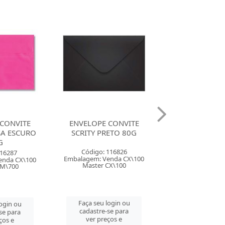
CONVITE
ENVELOPE CONVITE
ENVELOPE CO
ETO 80G
SCRITY VERDE ESCURO
SCRITY AZUL ES
80G
116826
Código: 116
Código: 116825
enda CX\100
Embalagem: Vend
Embalagem: Venda CX\100
CX\100
Master CX\
Master CX\100
login ou
Faça seu log
Faça seu login ou
se para
cadastre-se 
cadastre-se para
ços e
ver preços
ver preços e