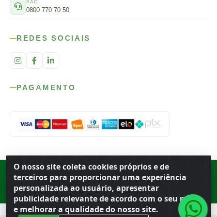
SAC
0800 770 70 50
REDES SOCIAIS
PAGAMENTO
O nosso site coleta cookies próprios e de
Rod. SP-215, s/n, km 98 — Área Rural
·
Porto Ferreira
/
SP
·
BR
· CEP
terceiros para proporcionar uma experiência
13.669-899
· CNPJ 56.679.863/0001-91
personalizada ao usuário, apresentar
© 2026 Atacado Ideal
publicidade relevante de acordo com o seu perfil
e melhorar a qualidade do nosso site.