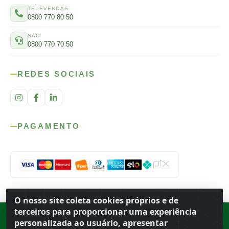
TELEVENDAS
0800 770 80 50
SAC
0800 770 70 50
REDES SOCIAIS
PAGAMENTO
O nosso site coleta cookies próprios e de
terceiros para proporcionar uma experiência
Rod. SP-215, s/n, km 98 — Área Rural
·
Porto Ferreira
/
SP
·
BR
· CEP
personalizada ao usuário, apresentar
13.669-899
· CNPJ 56.679.863/0001-91