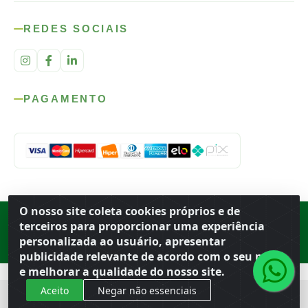
REDES SOCIAIS
PAGAMENTO
O nosso site coleta cookies próprios e de
Rod. SP-215, s/n, km 98 — Área Rural
·
Porto Ferreira
/
SP
·
BR
· CEP
terceiros para proporcionar uma experiência
13.669-899
· CNPJ 56.679.863/0001-91
personalizada ao usuário, apresentar
© 2026 Atacado Ideal
publicidade relevante de acordo com o seu perfil
e melhorar a qualidade do nosso site.
Aceito
Negar não essenciais