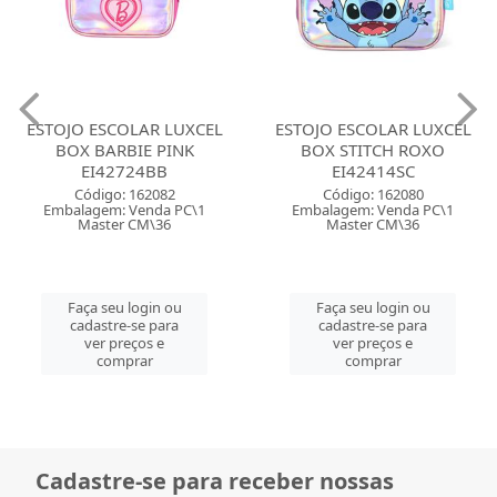
ESTOJO ESCOLAR LUXCEL
ESTOJO ESCOLAR LUXCEL
BOX BARBIE PINK
BOX STITCH ROXO
EI42724BB
EI42414SC
Código: 162082
Código: 162080
Embalagem: Venda PC\1
Embalagem: Venda PC\1
Master CM\36
Master CM\36
Faça seu login ou
Faça seu login ou
cadastre-se para
cadastre-se para
ver preços e
ver preços e
comprar
comprar
Cadastre-se para receber nossas