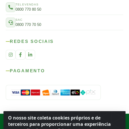
TELEVENDAS
0800 770 80 50
SAC
0800 770 70 50
REDES SOCIAIS
PAGAMENTO
O nosso site coleta cookies próprios e de
Rod. SP-215, s/n, km 98 — Área Rural
·
Porto Ferreira
/
SP
·
BR
· CEP
terceiros para proporcionar uma experiência
13.669-899
· CNPJ 56.679.863/0001-91