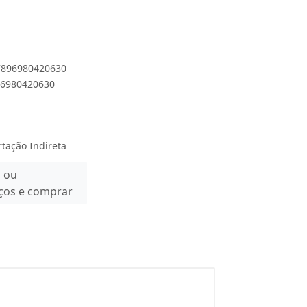
 7896980420630
896980420630
rtação Indireta
n ou
eços e comprar