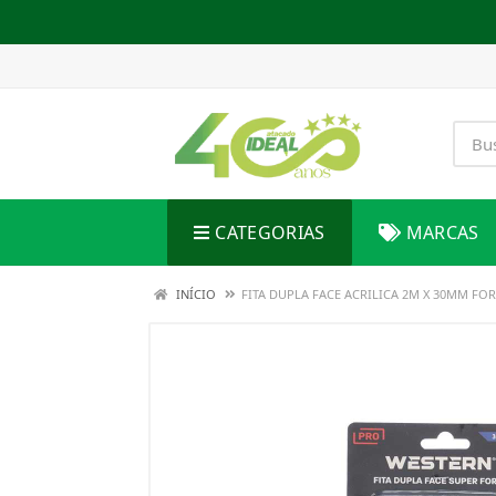
CATEGORIAS
MARCAS
INÍCIO
FITA DUPLA FACE ACRILICA 2M X 30MM FO