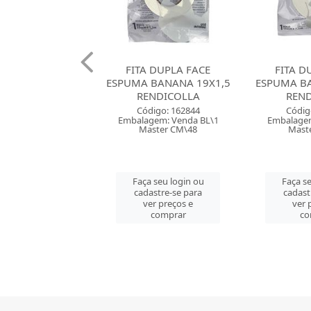
 DUPLA FACE
FITA DUPLA FACE
FITA DUP
BANANA 19X1,5
ESPUMA BANANA 19X5,5
DELI TRAN
NDICOLLA
RENDICOLLA
SU
digo: 162844
Código: 162845
Códig
gem: Venda BL\1
Embalagem: Venda BL\1
Embalagem
ster CM\48
Master CM\24
Maste
 seu login ou
Faça seu login ou
Faça se
astre-se para
cadastre-se para
cadast
er preços e
ver preços e
ver 
comprar
comprar
co