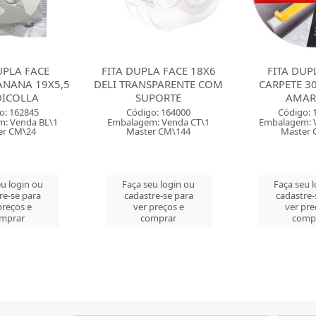
LA FACE 18X6
FITA DUPLA FACE
FITA DUP
SPARENTE COM
CARPETE 30X20 DELI
ESPUM
PORTE
AMARELA
12MMX1,
INTER
o: 164000
Código: 164001
: Venda CT\1
Embalagem: Venda PC\1
Código:
r CM\144
Master CM\48
Embalagem: 
Master 
u login ou
Faça seu login ou
re-se para
cadastre-se para
Faça seu 
preços e
ver preços e
cadastre-
mprar
comprar
ver pre
comp