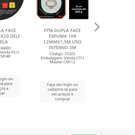
LA FACE
FITA DUPLA FACE
FITA DUPLA
A 109
ESPUMA 113
ESPUMA 111 Q
5M USO
24MMX1,5M USO
USO INTER
NO 3M
INTERNO
Código: 25
Embalagem: Ven
 25323
Código: 25327
Master CM
Venda CT\1
Embalagem: Venda CT\1
CM\12
Master CM\12
Faça seu log
cadastre-se 
login ou
Faça seu login ou
ver preços
se para
cadastre-se para
comprar
ços e
ver preços e
rar
comprar